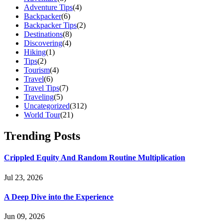
Adventure Tips
(4)
Backpacker
(6)
Backpacker Tips
(2)
Destinations
(8)
Discovering
(4)
Hiking
(1)
Tips
(2)
Tourism
(4)
Travel
(6)
Travel Tips
(7)
Traveling
(5)
Uncategorized
(312)
World Tour
(21)
Trending Posts
Crippled Equity And Random Routine Multiplication
Jul 23, 2026
A Deep Dive into the Experience
Jun 09, 2026