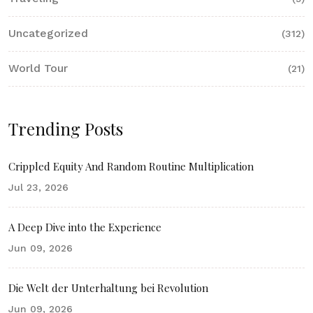
Uncategorized
(312)
World Tour
(21)
Trending Posts
Crippled Equity And Random Routine Multiplication
Jul 23, 2026
A Deep Dive into the Experience
Jun 09, 2026
Die Welt der Unterhaltung bei Revolution
Jun 09, 2026