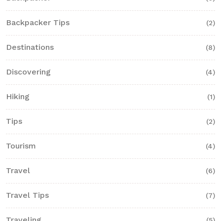
Backpacker Tips
(2)
Destinations
(8)
Discovering
(4)
Hiking
(1)
Tips
(2)
Tourism
(4)
Travel
(6)
Travel Tips
(7)
Traveling
(5)