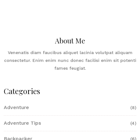
About Me
Venenatis diam faucibus aliquet lacinia volutpat aliquam
consectetur. Enim enim nunc donec facilisi enim sit potenti
fames feugiat.
Categories
Adventure
(8)
Adventure Tips
(4)
Backpacker
(6)