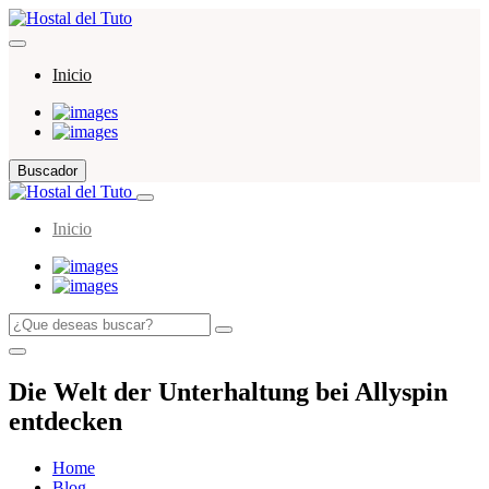
Inicio
Buscador
Inicio
Die Welt der Unterhaltung bei Allyspin
entdecken
Home
Blog