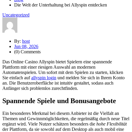
Die Welt der Unterhaltung bei Allyspin entdecken
Uncategorized
By:
host
Jun 08, 2026
(0) Comments
Das Online Casino Allyspin bietet Spielern eine spannende
Plattform mit einer riesigen Auswahl an modernen
Automatenspielen. Um sofort mit dem Spielen zu starten, klicken
Sie einfach auf
allyspin login
und melden Sie sich in Ihrem Konto
an. Die Benutzeroberfläche ist intuitiv gestaltet, sodass auch
Anfänger sich problemlos zurechtfinden.
Spannende Spiele und Bonusangebote
Ein besonderes Merkmal bei diesem Anbieter ist die Vielfalt an
Themen und Gewinnmöglichkeiten, die regelmäßig durch neue Titel
ergänzt wird. Viele Nutzer schätzen besonders die
hohe Flexibilität
der Plattform, da sie sowohl auf dem Desktop als auch mobil eine