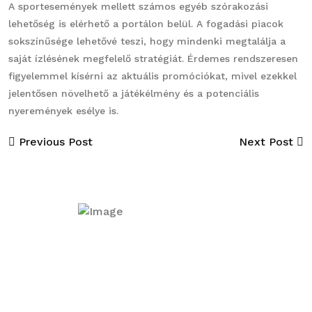
A sportesemények mellett számos egyéb szórakozási
lehetőség is elérhető a portálon belül. A fogadási piacok
sokszínűsége lehetővé teszi, hogy mindenki megtalálja a
saját ízlésének megfelelő stratégiát. Érdemes rendszeresen
figyelemmel kísérni az aktuális promóciókat, mivel ezekkel
jelentősen növelhető a játékélmény és a potenciális
nyeremények esélye is.
Previous Post
Next Post