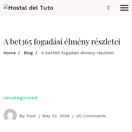
A bet365 fogadási élmény részletei
Home
Blog
A bet365 fogadási élmény részletei
Uncategorized
By:
host
May 23, 2026
(0) Comments