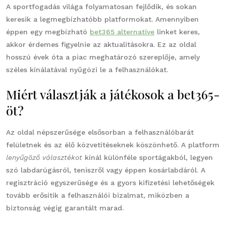
A sportfogadás világa folyamatosan fejlődik, és sokan
keresik a legmegbízhatóbb platformokat. Amennyiben
éppen egy megbízható
bet365 alternative
linket keres,
akkor érdemes figyelnie az aktualitásokra. Ez az oldal
hosszú évek óta a piac meghatározó szereplője, amely
széles kínálatával nyűgözi le a felhasználókat.
Miért választják a játékosok a bet365-
öt?
Az oldal népszerűsége elsősorban a felhasználóbarát
felületnek és az élő közvetítéseknek köszönhető. A platform
lenyűgöző választékot
kínál különféle sportágakból, legyen
szó labdarúgásról, teniszről vagy éppen kosárlabdáról. A
regisztráció egyszerűsége és a gyors kifizetési lehetőségek
tovább erősítik a felhasználói bizalmat, miközben a
biztonság végig garantált marad.