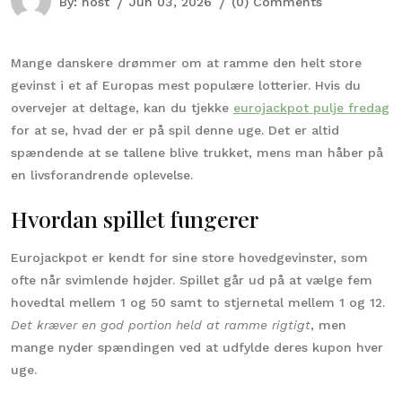
By:
host
Jun 03, 2026
(0) Comments
Mange danskere drømmer om at ramme den helt store
gevinst i et af Europas mest populære lotterier. Hvis du
overvejer at deltage, kan du tjekke
eurojackpot pulje fredag
for at se, hvad der er på spil denne uge. Det er altid
spændende at se tallene blive trukket, mens man håber på
en livsforandrende oplevelse.
Hvordan spillet fungerer
Eurojackpot er kendt for sine store hovedgevinster, som
ofte når svimlende højder. Spillet går ud på at vælge fem
hovedtal mellem 1 og 50 samt to stjernetal mellem 1 og 12.
Det kræver en god portion held at ramme rigtigt
, men
mange nyder spændingen ved at udfylde deres kupon hver
uge.