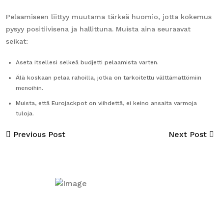
Pelaamiseen liittyy muutama tärkeä huomio, jotta kokemus
pysyy positiivisena ja hallittuna. Muista aina seuraavat
seikat:
Aseta itsellesi selkeä budjetti pelaamista varten.
Älä koskaan pelaa rahoilla, jotka on tarkoitettu välttämättömiin
menoihin.
Muista, että Eurojackpot on viihdettä, ei keino ansaita varmoja
tuloja.
Previous Post
Next Post