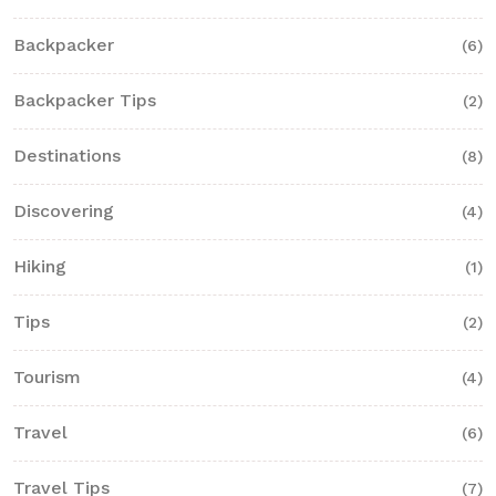
Backpacker
(6)
Backpacker Tips
(2)
Destinations
(8)
Discovering
(4)
Hiking
(1)
Tips
(2)
Tourism
(4)
Travel
(6)
Travel Tips
(7)