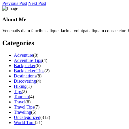
Previous Post
Next Post
About Me
Venenatis diam faucibus aliquet lacinia volutpat aliquam consectetur. 
Categories
Adventure
(8)
Adventure Tips
(4)
Backpacker
(6)
Backpacker Tips
(2)
Destinations
(8)
Discovering
(4)
Hiking
(1)
Tips
(2)
Tourism
(4)
Travel
(6)
Travel Tips
(7)
Traveling
(5)
Uncategorized
(312)
World Tour
(21)