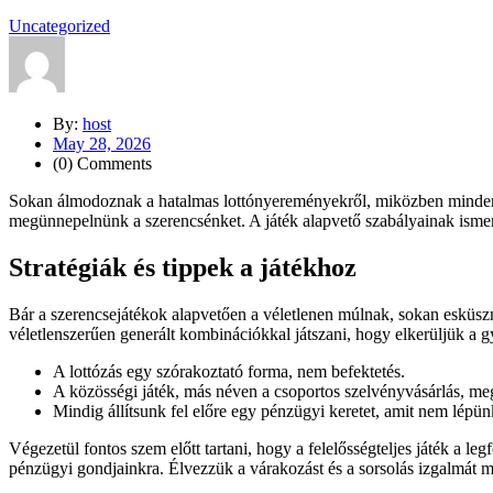
Uncategorized
By:
host
May 28, 2026
(0) Comments
Sokan álmodoznak a hatalmas lottónyereményekről, miközben minden hé
megünnepelnünk a szerencsénket. A játék alapvető szabályainak ismer
Stratégiák és tippek a játékhoz
Bár a szerencsejátékok alapvetően a véletlenen múlnak, sokan esküsz
véletlenszerűen generált kombinációkkal játszani, hogy elkerüljük a 
A lottózás egy szórakoztató forma, nem befektetés.
A közösségi játék, más néven a csoportos szelvényvásárlás, meg
Mindig állítsunk fel előre egy pénzügyi keretet, amit nem lépünk
Végezetül fontos szem előtt tartani, hogy a felelősségteljes játék a
pénzügyi gondjainkra. Élvezzük a várakozást és a sorsolás izgalmát mé