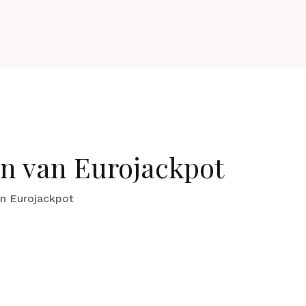
en van Eurojackpot
an Eurojackpot