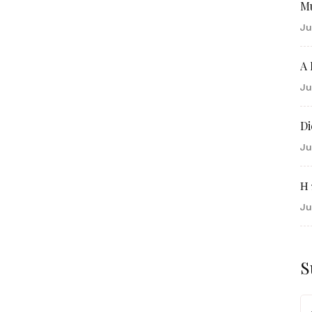
Mu
Ju
A 
Ju
Di
Ju
Η 
Ju
S