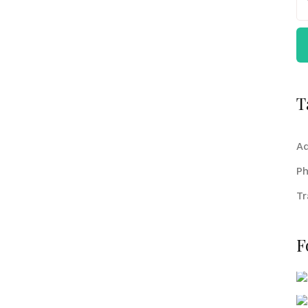
T
A
Ph
Tr
F