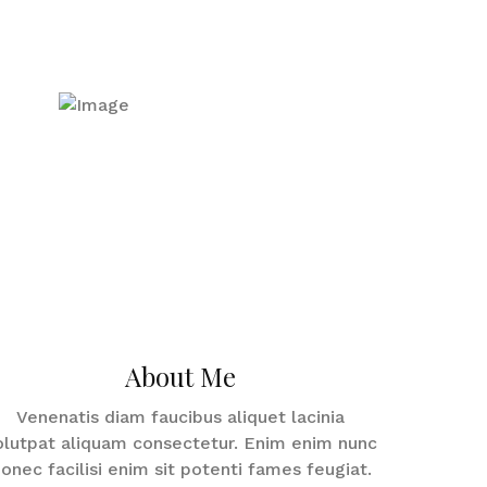
About Me
Venenatis diam faucibus aliquet lacinia
olutpat aliquam consectetur. Enim enim nunc
onec facilisi enim sit potenti fames feugiat.