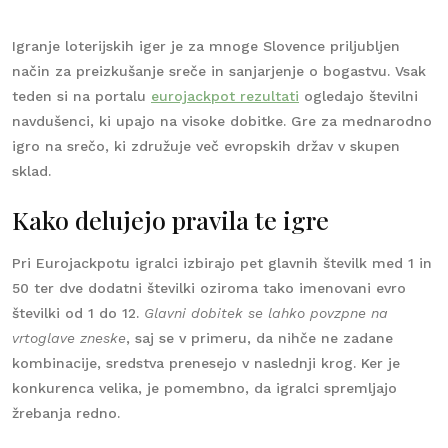
Igranje loterijskih iger je za mnoge Slovence priljubljen
način za preizkušanje sreče in sanjarjenje o bogastvu. Vsak
teden si na portalu
eurojackpot rezultati
ogledajo številni
navdušenci, ki upajo na visoke dobitke. Gre za mednarodno
igro na srečo, ki združuje več evropskih držav v skupen
sklad.
Kako delujejo pravila te igre
Pri Eurojackpotu igralci izbirajo pet glavnih številk med 1 in
50 ter dve dodatni številki oziroma tako imenovani evro
številki od 1 do 12.
Glavni dobitek se lahko povzpne na
vrtoglave zneske
, saj se v primeru, da nihče ne zadane
kombinacije, sredstva prenesejo v naslednji krog. Ker je
konkurenca velika, je pomembno, da igralci spremljajo
žrebanja redno.