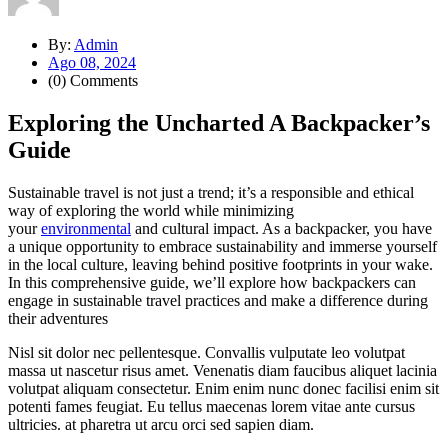
By:
Admin
Ago 08, 2024
(0) Comments
Exploring the Uncharted A Backpacker’s
Guide
Sustainable travel is not just a trend; it’s a responsible and ethical
way of exploring the world while minimizing
your
environmental
and cultural impact. As a backpacker, you have
a unique opportunity to embrace sustainability and immerse yourself
in the local culture, leaving behind positive footprints in your wake.
In this comprehensive guide, we’ll explore how backpackers can
engage in sustainable travel practices and make a difference during
their adventures
Nisl sit dolor nec pellentesque. Convallis vulputate leo volutpat
massa ut nascetur risus amet. Venenatis diam faucibus aliquet lacinia
volutpat aliquam consectetur. Enim enim nunc donec facilisi enim sit
potenti fames feugiat. Eu tellus maecenas lorem vitae ante cursus
ultricies. at pharetra ut arcu orci sed sapien diam.