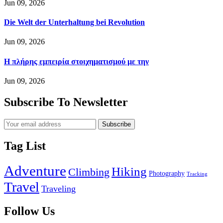
Jun 09, 2026
Die Welt der Unterhaltung bei Revolution
Jun 09, 2026
Η πλήρης εμπειρία στοιχηματισμού με την
Jun 09, 2026
Subscribe To Newsletter
Subscribe
Tag List
Adventure
Hiking
Climbing
Photography
Tracking
Travel
Traveling
Follow Us