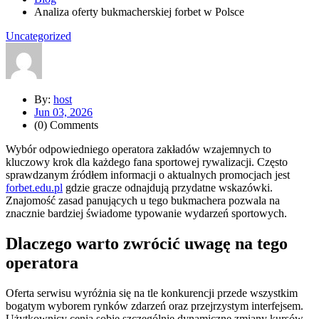
Analiza oferty bukmacherskiej forbet w Polsce
Uncategorized
By:
host
Jun 03, 2026
(0) Comments
Wybór odpowiedniego operatora zakładów wzajemnych to
kluczowy krok dla każdego fana sportowej rywalizacji. Często
sprawdzanym źródłem informacji o aktualnych promocjach jest
forbet.edu.pl
gdzie gracze odnajdują przydatne wskazówki.
Znajomość zasad panujących u tego bukmachera pozwala na
znacznie bardziej świadome typowanie wydarzeń sportowych.
Dlaczego warto zwrócić uwagę na tego
operatora
Oferta serwisu wyróżnia się na tle konkurencji przede wszystkim
bogatym wyborem rynków zdarzeń oraz przejrzystym interfejsem.
Użytkownicy cenią sobie szczególnie dynamiczne zmiany kursów,