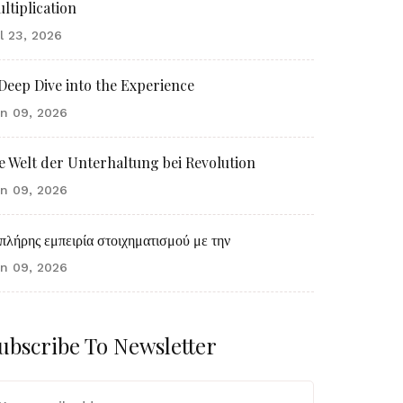
ltiplication
l 23, 2026
Deep Dive into the Experience
n 09, 2026
e Welt der Unterhaltung bei Revolution
n 09, 2026
πλήρης εμπειρία στοιχηματισμού με την
n 09, 2026
ubscribe To Newsletter