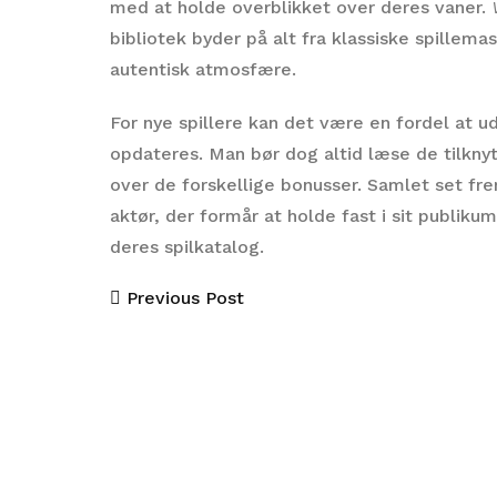
med at holde overblikket over deres vaner.
bibliotek byder på alt fra klassiske spillem
autentisk atmosfære.
For nye spillere kan det være en fordel at
opdateres. Man bør dog altid læse de tilknyt
over de forskellige bonusser. Samlet set f
aktør, der formår at holde fast i sit publik
deres spilkatalog.
Previous Post