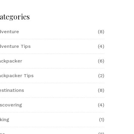
ategories
dventure
(8)
venture Tips
(4)
ackpacker
(6)
ackpacker Tips
(2)
stinations
(8)
scovering
(4)
king
(1)