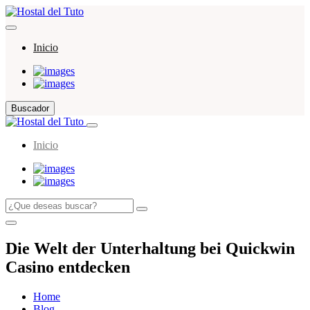
Inicio
Buscador
Inicio
Die Welt der Unterhaltung bei Quickwin
Casino entdecken
Home
Blog