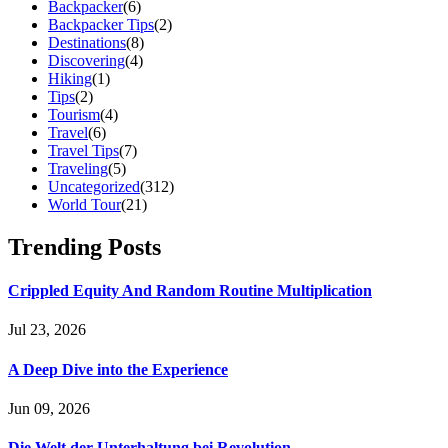
Backpacker
(6)
Backpacker Tips
(2)
Destinations
(8)
Discovering
(4)
Hiking
(1)
Tips
(2)
Tourism
(4)
Travel
(6)
Travel Tips
(7)
Traveling
(5)
Uncategorized
(312)
World Tour
(21)
Trending Posts
Crippled Equity And Random Routine Multiplication
Jul 23, 2026
A Deep Dive into the Experience
Jun 09, 2026
Die Welt der Unterhaltung bei Revolution