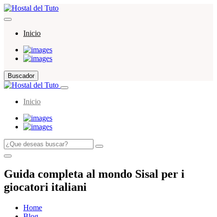
Inicio
Buscador
Inicio
Guida completa al mondo Sisal per i
giocatori italiani
Home
Blog