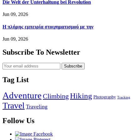
Die Welt der Unterhaltung bei Revolution
Jun 09, 2026
Η πλήρης εμπειρία στοιχηματισμού με την
Jun 09, 2026
Subscribe To Newsletter
Subscribe
Tag List
Adventure
Hiking
Climbing
Photography
Tracking
Travel
Traveling
Follow Us
Facebook
Pinterest