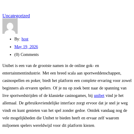
Uncategorized
By:
host
May 19, 2026
(0) Comments
Unibet is een van de grootste namen in de online gok- en
entertainmentindustrie. Met een breed scala aan sportweddenschappen,
casinospellen en poker, biedt het platform een complete ervaring voor zowel
beginners als ervaren spelers. Of je nu op zoek bent naar de spanning van
live sportwedstrijden of de klassieke casinogames, bij
unibet
vind je het
allemaal. De gebruiksvriendelijke interface zorgt ervoor dat je snel je weg
vindt en kunt genieten van het spel zonder gedoe. Ontdek vandaag nog de
vele mogelijkheden die Unibet te bieden heeft en ervaar zelf waarom
miljoenen spelers wereldwijd voor dit platform kiezen.