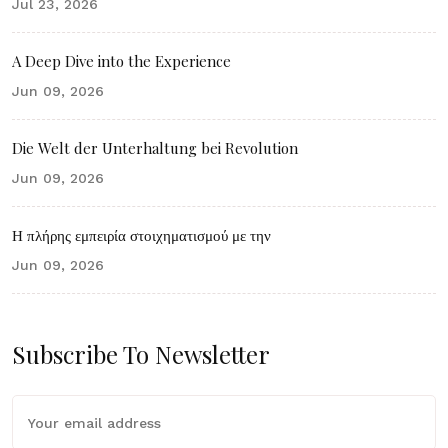
Jul 23, 2026
A Deep Dive into the Experience
Jun 09, 2026
Die Welt der Unterhaltung bei Revolution
Jun 09, 2026
Η πλήρης εμπειρία στοιχηματισμού με την
Jun 09, 2026
Subscribe To Newsletter