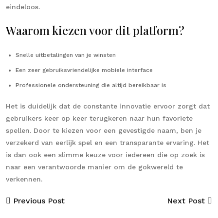
eindeloos.
Waarom kiezen voor dit platform?
Snelle uitbetalingen van je winsten
Een zeer gebruiksvriendelijke mobiele interface
Professionele ondersteuning die altijd bereikbaar is
Het is duidelijk dat de constante innovatie ervoor zorgt dat
gebruikers keer op keer terugkeren naar hun favoriete
spellen. Door te kiezen voor een gevestigde naam, ben je
verzekerd van eerlijk spel en een transparante ervaring. Het
is dan ook een slimme keuze voor iedereen die op zoek is
naar een verantwoorde manier om de gokwereld te
verkennen.
Previous Post
Next Post