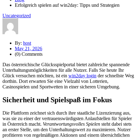
Erfolgreich spielen auf win2day: Tipps und Strategien
Uncategorized
By:
host
May 21, 2026
(0) Comments
Das österreichische Glücksspielportal bietet zahlreiche spannende
Unterhaltungsmöglichkeiten für alle Nutzer. Falls Sie heute Ihr
Glück versuchen möchten, ist ein
win2day login
der schnellste Weg
dorthin. Dort erwarten Sie eine Vielzahl von Lotterien,
Casinospielen und Sportwetten in einer sicheren Umgebung.
Sicherheit und Spielspaß im Fokus
Die Plattform zeichnet sich durch ihre staatliche Lizenzierung aus,
was sie zu einer der vertrauenswürdigsten Anlaufstellen für Spieler
in Österreich macht.
Verantwortungsvolles Spielen
steht dabei stets
an erster Stelle, um den Unterhaltungswert zu maximieren. Nutzer
profitieren von regelmäßigen Aktionen und einem übersichtlichen