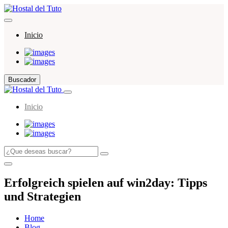
Inicio
Buscador
Inicio
Erfolgreich spielen auf win2day: Tipps
und Strategien
Home
Blog