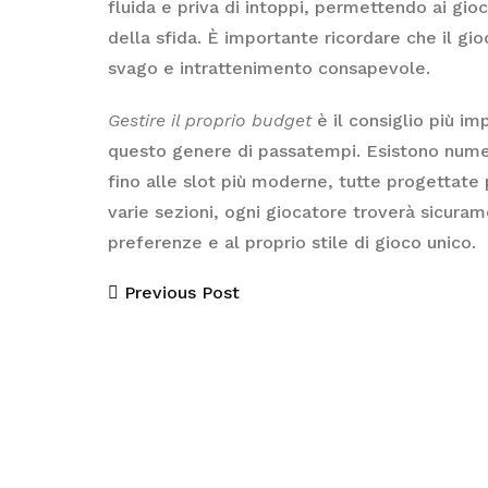
fluida e priva di intoppi, permettendo ai gio
della sfida. È importante ricordare che il 
svago e intrattenimento consapevole.
Gestire il proprio budget
è il consiglio più i
questo genere di passatempi. Esistono numeros
fino alle slot più moderne, tutte progettate
varie sezioni, ogni giocatore troverà sicurame
preferenze e al proprio stile di gioco unico.
Previous Post