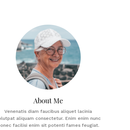
About Me
Venenatis diam faucibus aliquet lacinia
olutpat aliquam consectetur. Enim enim nunc
onec facilisi enim sit potenti fames feugiat.